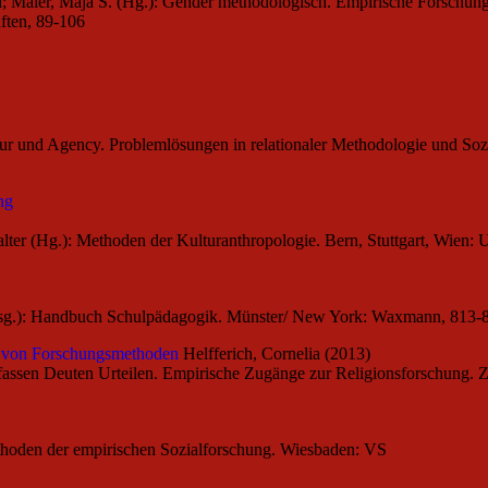
lia; Maier, Maja S. (Hg.): Gender methodologisch. Empirische Forschung
ften, 89-106
ur und Agency. Problemlösungen in relationaler Methodologie und Sozi
ng
alter (Hg.): Methoden der Kulturanthropologie. Bern, Stuttgart, Wien:
 (Hrsg.): Handbuch Schulpädagogik. Münster/ New York: Waxmann, 813-
e von Forschungsmethoden
Helfferich, Cornelia (2013)
rfassen Deuten Urteilen. Empirische Zugänge zur Religionsforschung. Z
Methoden der empirischen Sozialforschung. Wiesbaden: VS