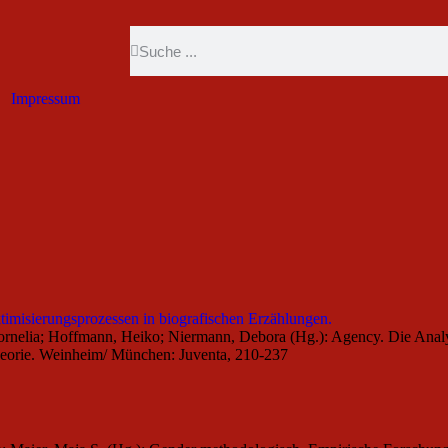
Impressum
imisierungsprozessen in biografischen Erzählungen.
, Cornelia; Hoffmann, Heiko; Niermann, Debora (Hg.): Agency. Die Ana
theorie. Weinheim/ München: Juventa, 210-237