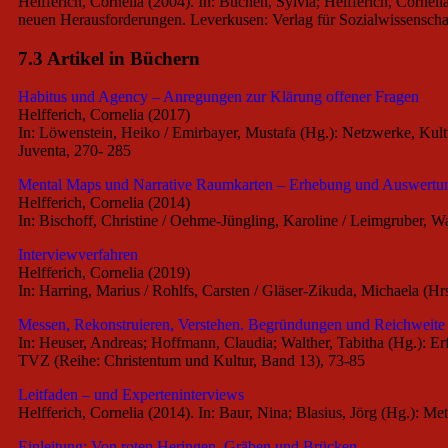
Helfferich, Cornelia (2004). In: Buchen, Sylvia; Helfferich, Corne
neuen Herausforderungen. Leverkusen: Verlag für Sozialwissenscha
7.3 Artikel in Büchern
Habitus und Agency – Anregungen zur Klärung offener Fragen
Helfferich, Cornelia (2017)
In: Löwenstein, Heiko / Emirbayer, Mustafa (Hg.): Netzwerke, Kult
Juventa, 270- 285
Mental Maps und Narrative Raumkarten – Erhebung und Auswertu
Helfferich, Cornelia (2014)
In: Bischoff, Christine / Oehme-Jüngling, Karoline / Leimgruber, W
Interviewverfahren
Helfferich, Cornelia (2019)
In: Harring, Marius / Rohlfs, Carsten / Gläser-Zikuda, Michaela
Messen, Rekonstruieren, Verstehen. Begründungen und Reichweit
In: Heuser, Andreas; Hoffmann, Claudia; Walther, Tabitha (Hg.): E
TVZ (Reihe: Christentum und Kultur, Band 13), 73-85
Leitfaden – und Experteninterviews
Helfferich, Cornelia (2014). In: Baur, Nina; Blasius, Jörg (Hg.): 
Einleitung: Von roten Heringen, Gräben und Brücken