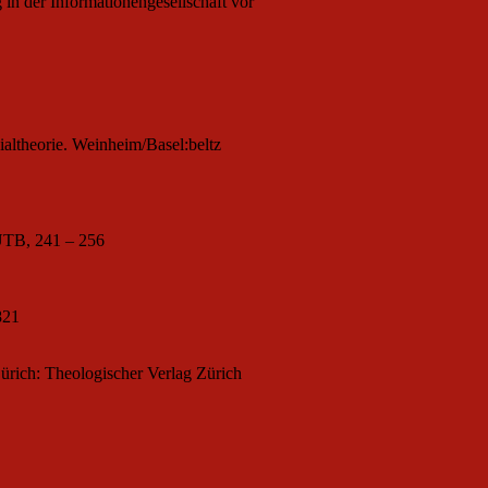
 in der Informationengesellschaft vor
altheorie. Weinheim/Basel:beltz
 UTB, 241 – 256
821
ürich: Theologischer Verlag Zürich