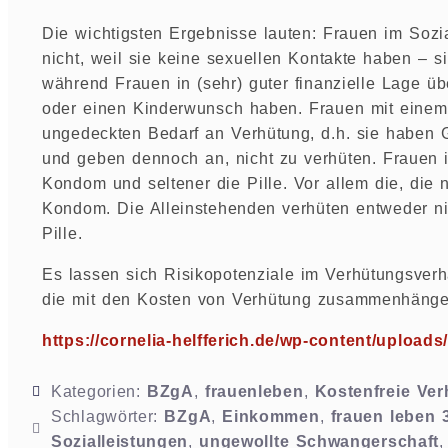
Die wichtigsten Ergebnisse lauten: Frauen im Soz
nicht, weil sie keine sexuellen Kontakte haben – si
während Frauen in (sehr) guter finanzielle Lage ü
oder einen Kinderwunsch haben. Frauen mit eine
ungedeckten Bedarf an Verhütung, d.h. sie haben 
und geben dennoch an, nicht zu verhüten. Frauen 
Kondom und seltener die Pille. Vor allem die, die
Kondom. Die Alleinstehenden verhüten entweder nic
Pille.
Es lassen sich Risikopotenziale im Verhütungsverh
die mit den Kosten von Verhütung zusammenhänge
https://cornelia-helfferich.de/wp-content/uploa
Kategorien:
BZgA
,
frauenleben
,
Kostenfreie Ve
Schlagwörter:
BZgA
,
Einkommen
,
frauen leben 
Sozialleistungen
,
ungewollte Schwangerschaft