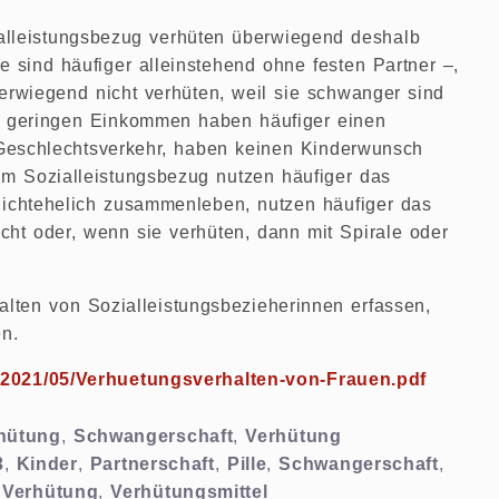
ialleistungsbezug verhüten überwiegend deshalb
e sind häufiger alleinstehend ohne festen Partner –,
berwiegend nicht verhüten, weil sie schwanger sind
m geringen Einkommen haben häufiger einen
Geschlechtsverkehr, haben keinen Kinderwunsch
im Sozialleistungsbezug nutzen häufiger das
 nichtehelich zusammenleben, nutzen häufiger das
ht oder, wenn sie verhüten, dann mit Spirale oder
alten von Sozialleistungsbezieherinnen erfassen,
n.
ds/2021/05/Verhuetungsverhalten-von-Frauen.pdf
rhütung
,
Schwangerschaft
,
Verhütung
3
,
Kinder
,
Partnerschaft
,
Pille
,
Schwangerschaft
,
,
Verhütung
,
Verhütungsmittel