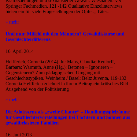
Paarbeziehungen und sexualisierter Gewalt. Wiesbaden: VS
Springer Fachmedien, 121 -142 Qualitative Einzelinterviews
bieten ein für viele Fragestellungen der Opfer-, Täter-
» mehr
Und nun: Mitleid mit den Männern? Gewaltdiskurse und
Geschlechterdifferenz
16. April 2014
Helfferich, Cornelia (2014). In: Mahs, Claudia; Rentorff,
Barbara; Warmuth, Anne (Hg.): Betonen – Ignorieren –
Gegensteuern? Zum pädagogischen Umgang mit
Geschlechtstypiken. Weinheim / Basel: Beltz Juventa, 119-132
Cornelia Helfferich zeichnet in ihrem Beitrag ein kritisches Bild.
Ausgehend von der Politisierung
» mehr
Die Adoleszenz als „zweite Chance“ – Handlungsspielräume
für Geschlechtervorstellungen bei Töchtern und Söhnen aus
gewaltbelasteten Familien
16. Juni 2013