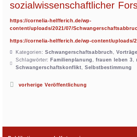
sozialwissenschaftlicher Fo
https://cornelia-helfferich.de/wp-
content/uploads/2021/07/Schwangerschaftsabbru
https://cornelia-helfferich.de/wp-content/uploa
Kategorien:
Schwangerschaftsabbruch
,
Vorträg
Schlagwörter:
Familienplanung
,
frauen leben 3
,
Schwangerschaftskonflikt
,
Selbstbestimmung
vorherige Veröffentlichung